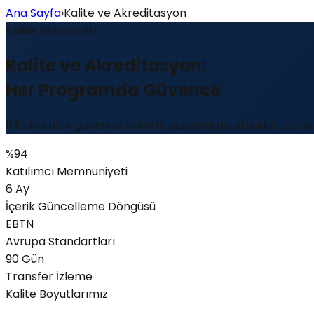
Ana Sayfa
›
Kalite ve Akreditasyon
Kalite Güvencesi
Kalite
ve Akreditasyon:
Her Programda Güvence
IFE
'
nin kalite güvence sistemi, uluslararası standartlar 
%94
Katılımcı Memnuniyeti
6 Ay
İçerik Güncelleme Döngüsü
EBTN
Avrupa Standartları
90 Gün
Transfer İzleme
Kalite Boyutlarımız