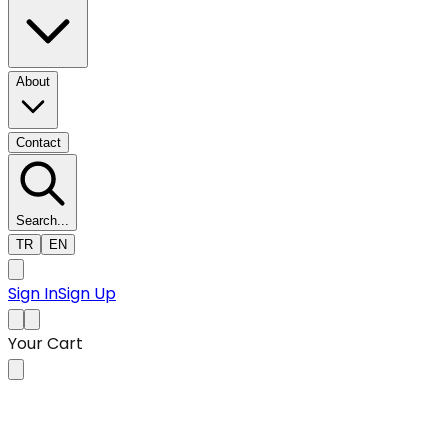
About
Contact
Search...
TR
EN
Sign In
Sign Up
Your Cart