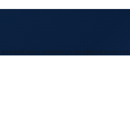
ve sistematik ölçüm yöntemleriyle her eğitimde tutarlı mü