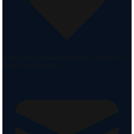
Küçük Çamlıca, Libadiye Caddesi, Öznur Sokak No: 7
Üsküdar 34696 İstanbul