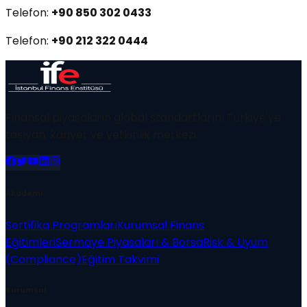
Telefon:
+90 850 302 0433
Telefon:
+90 212 322 0444
Finansal piyasaların global standartlarını Türkiye'ye
taşıyan, kariyer ve yetkinlik merkezi.
Akademi
Sertifika Programları
Kurumsal Finans
Eğitimleri
Sermaye Piyasaları & Borsa
Risk & Uyum
(Compliance)
Eğitim Takvimi
Kurumsal