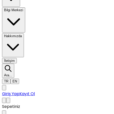
Bilgi Merkezi
Hakkımızda
İletişim
Ara...
TR
EN
Giriş Yap
Kayıt Ol
Sepetiniz