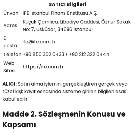
SATICI Bilgileri
Ünvan
İFE İstanbul Finans Enstitüsü A.Ş.
Küçük Çamlıca, Libadiye Caddesi, Öznur Sokak
Adres
No: 7, Üsküdar, 34696 İstanbul
E-
ife@ife.com.tr
posta
Telefon
+90 850 302 0433 / +90 212 322 0444
Web
https://ife.com.tr
Sitesi
ALICI:
Satın alma işlemini gerçekleştiren gerçek veya
tüzel kişi; kayıt esnasında sisteme girilen bilgileri esas
kabul edilir.
Madde 2. Sözleşmenin Konusu ve
Kapsamı