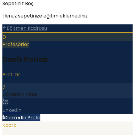
Sepetiniz Boş
Henüz sepetinize eğitim eklemediniz.
Eğitmen Kadrosu
D
Profesörler
Deniz Parlak
Prof. Dr.
7
Uzmanlık Alanı
LinkedIn
LinkedIn Profili
Kadro