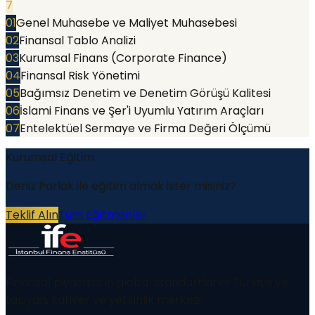
7
01
Genel Muhasebe ve Maliyet Muhasebesi
02
Finansal Tablo Analizi
03
Kurumsal Finans (Corporate Finance)
04
Finansal Risk Yönetimi
05
Bağımsız Denetim ve Denetim Görüşü Kalitesi
06
İslami Finans ve Şer'i Uyumlu Yatırım Araçları
07
Entelektüel Sermaye ve Firma Değeri Ölçümü
Kurumsal Eğitim
Deniz Parlak
ile eğitim almak ister misiniz?
Teklif Alın
Tüm Eğitmenler
Finansal piyasaların global standartlarını Türkiye'ye
taşıyan, kariyer ve yetkinlik merkezi.