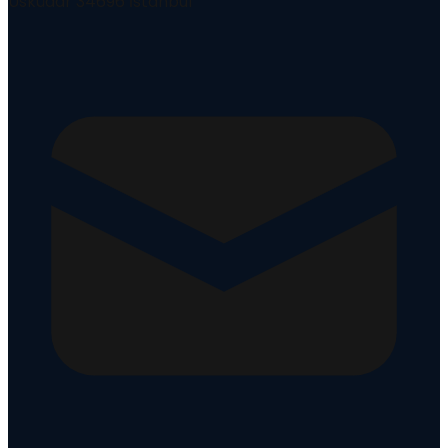
Üsküdar 34696 İstanbul