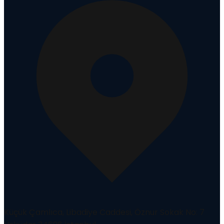
Küçük Çamlıca, Libadiye Caddesi, Öznur Sokak No: 7