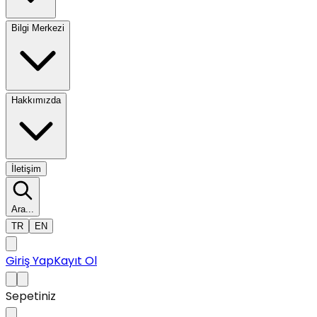
Bilgi Merkezi
Hakkımızda
İletişim
Ara...
TR
EN
Giriş Yap
Kayıt Ol
Sepetiniz