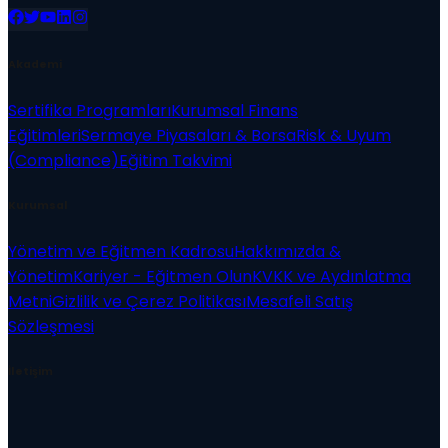
Akademi
Sertifika Programları
Kurumsal Finans
Eğitimleri
Sermaye Piyasaları & Borsa
Risk & Uyum
(Compliance)
Eğitim Takvimi
Kurumsal
Yönetim ve Eğitmen Kadrosu
Hakkımızda &
Yönetim
Kariyer - Eğitmen Olun
KVKK ve Aydınlatma
Metni
Gizlilik ve Çerez Politikası
Mesafeli Satış
Sözleşmesi
İletişim