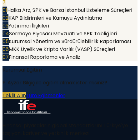
7
01
Halka Arz, SPK ve Borsa İstanbul Listeleme Süreçleri
02
KAP Bildirimleri ve Kamuyu Aydınlatma
03
Yatırımcı İlişkileri
04
Sermaye Piyasası Mevzuatı ve SPK Tebliğleri
05
Kurumsal Yönetim ve Sürdürülebilirlik Raporlaması
06
MKK Üyelik ve Kripto Varlık (VASP) Süreçleri
07
Finansal Raporlama ve Analiz
Kurumsal Eğitim
F. Ayzer Bilgiç
ile eğitim almak ister misiniz?
Teklif Alın
Tüm Eğitmenler
Finansal piyasaların global standartlarını Türkiye'ye
taşıyan, kariyer ve yetkinlik merkezi.