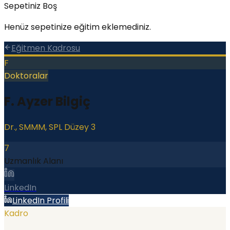
Sepetiniz Boş
Henüz sepetinize eğitim eklemediniz.
Eğitmen Kadrosu
F
Doktoralar
F. Ayzer Bilgiç
Dr., SMMM, SPL Düzey 3
7
Uzmanlık Alanı
LinkedIn
LinkedIn Profili
Kadro