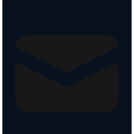
Üsküdar 34696 İstanbul