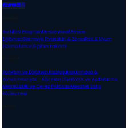
Akademi
Sertifika Programları
Kurumsal Finans
Eğitimleri
Sermaye Piyasaları & Borsa
Risk & Uyum
(Compliance)
Eğitim Takvimi
Kurumsal
Yönetim ve Eğitmen Kadrosu
Hakkımızda &
Yönetim
Kariyer - Eğitmen Olun
KVKK ve Aydınlatma
Metni
Gizlilik ve Çerez Politikası
Mesafeli Satış
Sözleşmesi
İletişim