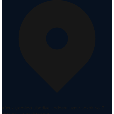
Küçük Çamlıca, Libadiye Caddesi, Öznur Sokak No: 7