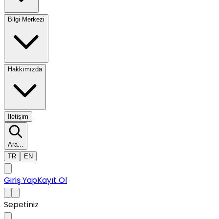
Bilgi Merkezi
Hakkımızda
İletişim
Ara...
TR
EN
Giriş Yap
Kayıt Ol
Sepetiniz