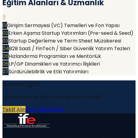
Eğitim Alanları & Uzmanlık
7
01
Girişim Sermayesi (VC) Temelleri ve Fon Yapısı
02
Erken Aşama Startup Yatırımları (Pre-seed & Seed)
03
Startup Değerleme ve Term Sheet Müzakeresi
04
B2B SaaS / FinTech / Siber Güvenlik Yatırım Tezleri
05
Hızlandırma Programları ve Mentörlük
06
LP/GP Dinamikleri ve Yatırımcı İlişkileri
07
Sürdürülebilirlik ve Etki Yatırımları
Kurumsal Eğitim
Günce Önür
ile eğitim almak ister misiniz?
Teklif Alın
Tüm Eğitmenler