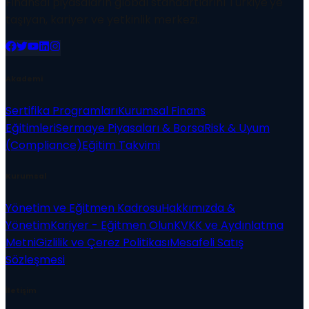
Finansal piyasaların global standartlarını Türkiye'ye
taşıyan, kariyer ve yetkinlik merkezi.
Akademi
Sertifika Programları
Kurumsal Finans
Eğitimleri
Sermaye Piyasaları & Borsa
Risk & Uyum
(Compliance)
Eğitim Takvimi
Kurumsal
Yönetim ve Eğitmen Kadrosu
Hakkımızda &
Yönetim
Kariyer - Eğitmen Olun
KVKK ve Aydınlatma
Metni
Gizlilik ve Çerez Politikası
Mesafeli Satış
Sözleşmesi
İletişim