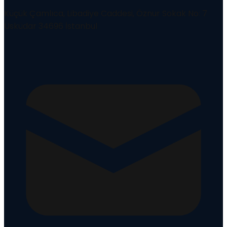
Küçük Çamlıca, Libadiye Caddesi, Öznur Sokak No: 7
Üsküdar 34696 İstanbul