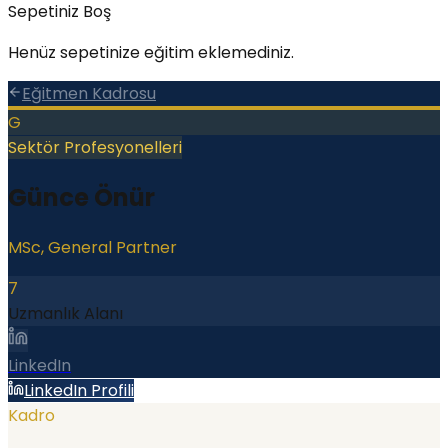
Sepetiniz Boş
Henüz sepetinize eğitim eklemediniz.
Eğitmen Kadrosu
G
Sektör Profesyonelleri
Günce Önür
MSc, General Partner
7
Uzmanlık Alanı
LinkedIn
LinkedIn Profili
Kadro