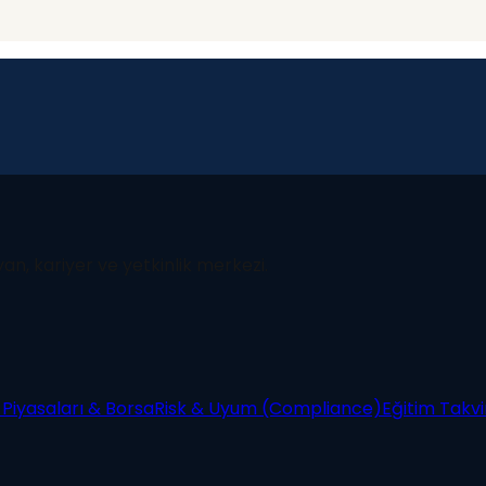
yan, kariyer ve yetkinlik merkezi.
Piyasaları & Borsa
Risk & Uyum (Compliance)
Eğitim Takv