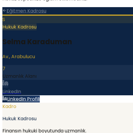
Eğitmen Kadrosu
S
Hukuk Kadrosu
Selma Karaduman
Av., Arabulucu
7
Uzmanlık Alanı
LinkedIn
LinkedIn Profili
Kadro
Hukuk Kadrosu
Finansın hukuki boyutunda uzmanlık.