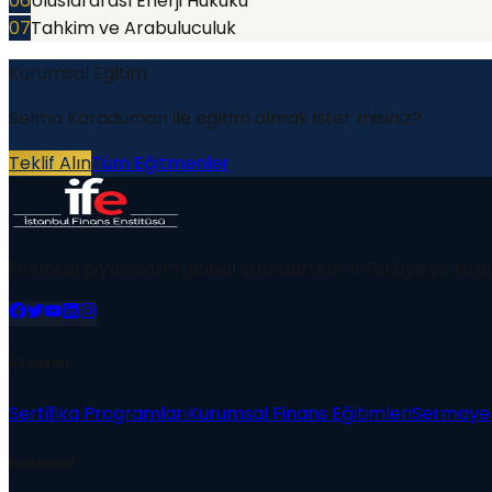
06
Uluslararası Enerji Hukuku
07
Tahkim ve Arabuluculuk
Kurumsal Eğitim
Selma Karaduman
ile eğitim almak ister misiniz?
Teklif Alın
Tüm Eğitmenler
Finansal piyasaların global standartlarını Türkiye'ye taşı
Akademi
Sertifika Programları
Kurumsal Finans Eğitimleri
Sermaye 
Kurumsal