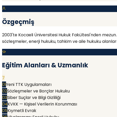
Özgeçmiş
2003'te Kocaeli Üniversitesi Hukuk Fakültesi'nden mezu
sözleşmeler, enerji hukuku, tahkim ve aile hukuku alanl
Eğitim Alanları & Uzmanlık
7
01
Yeni TTK Uygulamaları
02
Sözleşmeler ve Borçlar Hukuku
03
Siber Suçlar ve Bilgi Gizliliği
04
KVKK — Kişisel Verilerin Korunması
05
Kıymetli Evrak