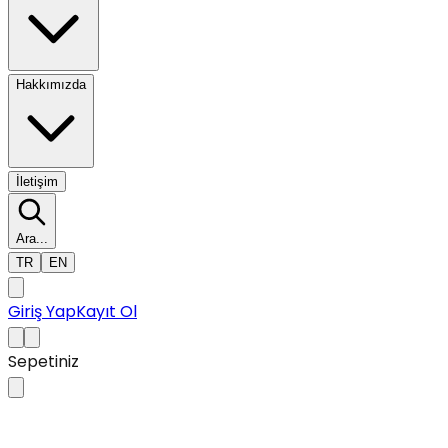
Hakkımızda
İletişim
Ara...
TR
EN
Giriş Yap
Kayıt Ol
Sepetiniz