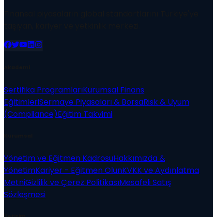
Finansal piyasaların global standartlarını Türkiye'ye
taşıyan, kariyer ve yetkinlik merkezi.
Akademi
Sertifika Programları
Kurumsal Finans
Eğitimleri
Sermaye Piyasaları & Borsa
Risk & Uyum
(Compliance)
Eğitim Takvimi
Kurumsal
Yönetim ve Eğitmen Kadrosu
Hakkımızda &
Yönetim
Kariyer - Eğitmen Olun
KVKK ve Aydınlatma
Metni
Gizlilik ve Çerez Politikası
Mesafeli Satış
Sözleşmesi
İletişim