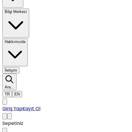
Bilgi Merkezi
Hakkımızda
İletişim
Ara...
TR
EN
Giriş Yap
Kayıt Ol
Sepetiniz