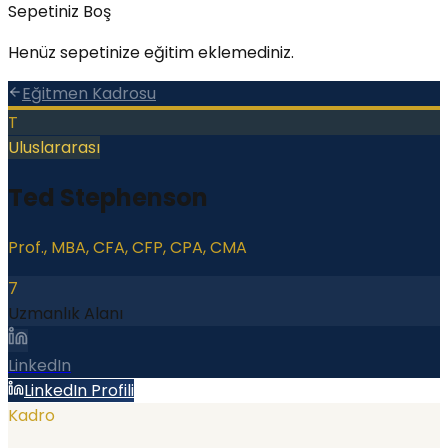
Sepetiniz Boş
Henüz sepetinize eğitim eklemediniz.
Eğitmen Kadrosu
T
Uluslararası
Ted Stephenson
Prof., MBA, CFA, CFP, CPA, CMA
7
Uzmanlık Alanı
LinkedIn
LinkedIn Profili
Kadro