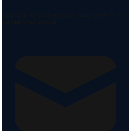
Küçük Çamlıca, Libadiye Caddesi, Öznur Sokak No: 7
Üsküdar 34696 İstanbul