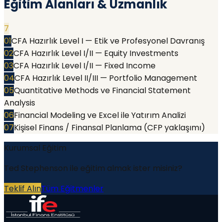
Eğitim Alanları & Uzmanlık
7
01
CFA Hazırlık Level I — Etik ve Profesyonel Davranış
02
CFA Hazırlık Level I/II — Equity Investments
03
CFA Hazırlık Level I/II — Fixed Income
04
CFA Hazırlık Level II/III — Portfolio Management
05
Quantitative Methods ve Financial Statement
Analysis
06
Financial Modeling ve Excel ile Yatırım Analizi
07
Kişisel Finans / Finansal Planlama (CFP yaklaşımı)
Kurumsal Eğitim
Ted Stephenson
ile eğitim almak ister misiniz?
Teklif Alın
Tüm Eğitmenler